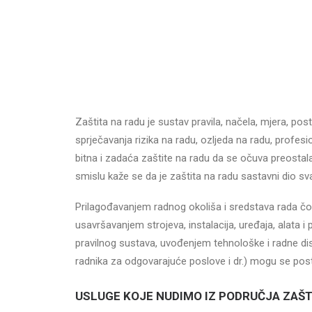
Zaštita na radu je sustav pravila, načela, mjera, pos
sprječavanja rizika na radu, ozljeda na radu, profesio
bitna i zadaća zaštite na radu da se očuva preost
smislu kaže se da je zaštita na radu sastavni dio sv
Prilagođavanjem radnog okoliša i sredstava rada č
usavršavanjem strojeva, instalacija, uređaja, alata 
pravilnog sustava, uvođenjem tehnološke i radne dis
radnika za odgovarajuće poslove i dr.) mogu se postić
USLUGE KOJE NUDIMO IZ PODRUČJA ZAŠT