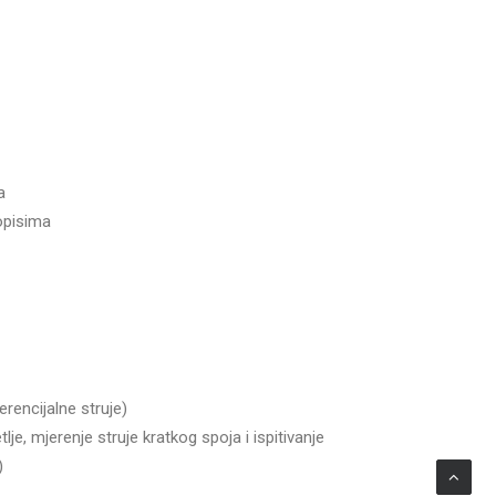
a
opisima
erencijalne struje)
je, mjerenje struje kratkog spoja i ispitivanje
)