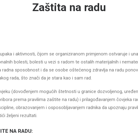
Zaštita na radu
tupaka i aktivnosti, čijom se organiziranom primjenom ostvaruje i unap
nalnih bolesti, bolesti u vezi s radom te ostalih materijalnih i nemate
ala radna sposobnost i da se osobe oštećenog zdravlja na radu pono
akog rada, što znači da je stara kao i sam rad.
ovjeku (dovođenjem mogućih štetnosti u granice dozvoljenog, uređen
i pribora prema pravilima zaštite na radu) i prilagođavanjem čovjeka 
cipline, obrazovanjem i osposobljavanjem radnika da upoznaju pravila
i željeni rezultati.
ITE NA RADU: