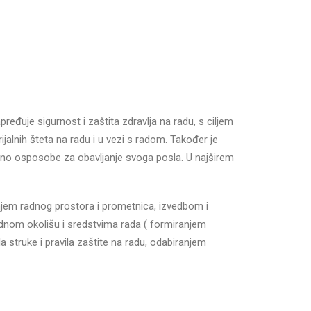
ređuje sigurnost i zaštita zdravlja na radu, s ciljem
rijalnih šteta na radu i u vezi s radom. Također je
vno osposobe za obavljanje svoga posla. U najširem
jem radnog prostora i prometnica, izvedbom i
radnom okolišu i sredstvima rada ( formiranjem
 struke i pravila zaštite na radu, odabiranjem