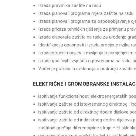
Izrada pravilnika zaštite na radu
Izrada planova i programa mjera zaštite na radu
Izrada planova i programa za osposobljavanje dj
Izrada prikaza tehničkih rješenja za primjenu prav
Izrada elaborata zaštite na radu za uređenje gradi
Identifikacija opasnosti i izrada procjene rizika r
Izrada stručnih ocjena i mišljenja o primjenjenim
Izrada godišnjih izvješća o povredama na radu, p
Vođenje potrebnih evidencija u području zaštite 
ELEKTRIČNE I GROMOBRANSKE INSTALACI
ispitivanje funkcionalnosti elektroenergetskih postr
ispitivanje zaštite od istovremenog direktnog i i
ispitivanje zaštite od direktnog dodira dijelova pod
ispitivanje zaštite od indirektnog dodira dijelova
zaštitnih uređaja diferencijalne struje – FI sklopk
mjerenje otpora pogonskih (radnih) i zaštitnih s