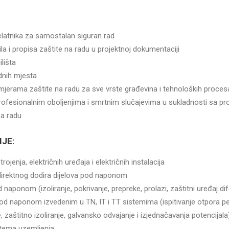
elatnika za samostalan siguran rad
ila i propisa zaštite na radu u projektnoj dokumentaciji
lišta
adnih mjesta
 mjerama zaštite na radu za sve vrste građevina i tehnoloških proces
rofesionalnim oboljenjima i smrtnim slučajevima u sukladnosti sa pr
na radu
JE:
ojenja, električnih uređaja i električnih instalacija
ndirektnog dodira dijelova pod naponom
 naponom (izoliranje, pokrivanje, prepreke, prolazi, zaštitni uređaj dif
 pod naponom izvedenim u TN, IT i TT sistemima (ispitivanje otpora petl
e, zaštitno izoliranje, galvansko odvajanje i izjednačavanja potencijala
istema uzemljenja